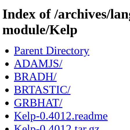
Index of /archives/l
module/Kelp
Parent Directory
ADAMJS/
BRADH/
BRTASTIC/
GRBHAT/
Kelp-0.4012.readme
Kelp-0.4012.tar.gz