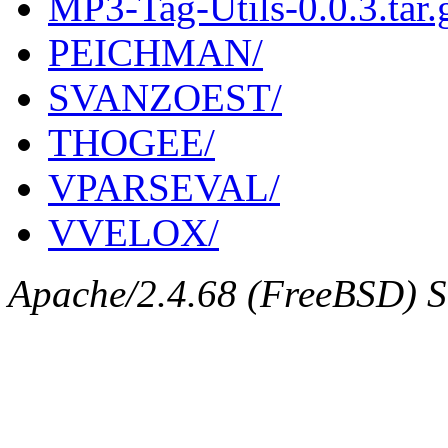
MP3-Tag-Utils-0.0.3.tar.
PEICHMAN/
SVANZOEST/
THOGEE/
VPARSEVAL/
VVELOX/
Apache/2.4.68 (FreeBSD) Se