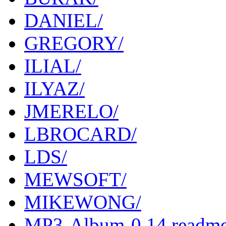
DANIEL/
GREGORY/
ILIAL/
ILYAZ/
JMERELO/
LBROCARD/
LDS/
MEWSOFT/
MIKEWONG/
MP3-Album-0.14.readm