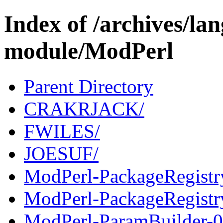
Index of /archives/l
module/ModPerl
Parent Directory
CRAKRJACK/
FWILES/
JOESUF/
ModPerl-PackageRegistr
ModPerl-PackageRegistry
ModPerl-ParamBuilder-0