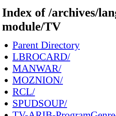
Index of /archives/l
module/TV
Parent Directory
LBROCARD/
MANWAR/
MOZNION/
RCL/
SPUDSOUP/
TV-ARIB-ProgramGenre-