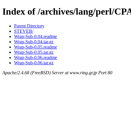
Index of /archives/lang/perl/
Parent Directory
STEVEB/
Wrap-Sub-0.04.readme
Wrap-Sub-0.04.tar.gz
Wrap-Sub-0.05.readme
Wrap-Sub-0.05.tar.gz
Wrap-Sub-0.06.readme
Wrap-Sub-0.06.tar.gz
Apache/2.4.68 (FreeBSD) Server at www.ring.gr.jp Port 80