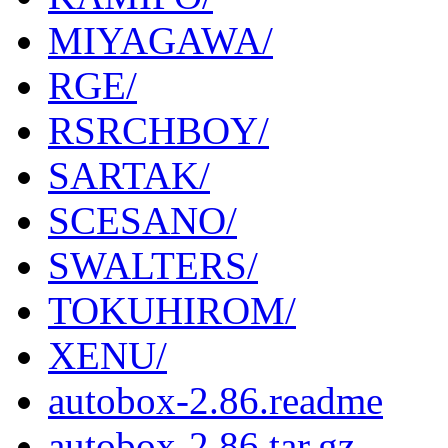
MIYAGAWA/
RGE/
RSRCHBOY/
SARTAK/
SCESANO/
SWALTERS/
TOKUHIROM/
XENU/
autobox-2.86.readme
autobox-2.86.tar.gz