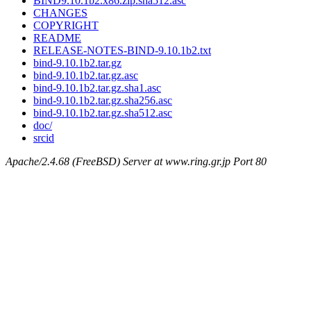
BIND9.10.1b2.x86.zip.sha512.asc
CHANGES
COPYRIGHT
README
RELEASE-NOTES-BIND-9.10.1b2.txt
bind-9.10.1b2.tar.gz
bind-9.10.1b2.tar.gz.asc
bind-9.10.1b2.tar.gz.sha1.asc
bind-9.10.1b2.tar.gz.sha256.asc
bind-9.10.1b2.tar.gz.sha512.asc
doc/
srcid
Apache/2.4.68 (FreeBSD) Server at www.ring.gr.jp Port 80