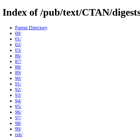
Index of /pub/text/CTAN/digest
Parent Directory
00/
01/
02/
03/
86/
87/
88/
89/
90/
91/
92/
93/
94/
95/
96/
97/
98/
99/
txh/