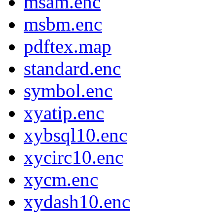
msam.enc
msbm.enc
pdftex.map
standard.enc
symbol.enc
xyatip.enc
xybsql10.enc
xycirc10.enc
xycm.enc
xydash10.enc